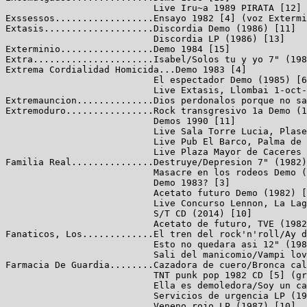
............Discordia Demo (1986) [11]
                           Discordia LP (1986) [13]
Exterminio.................Demo 1984 [15]
Extra......................Isabel/Solos tu y yo 7" (1982)
Extrema Cordialidad Homicida...Demo 1983 [4]
                           El espectador Demo (1985) [6]
                           Live Extasis, Llombai 1-oct-1983 [8]
Extremauncion..............Dios perdonalos porque no saben lo que hacen Demo (1991) [5]
Extremoduro................Rock transgresivo 1a Demo (1989) [7] (estudios duplimatic)
                           Demos 1990 [11]
                           Live Sala Torre Lucia, Plasencia 8-abr-1988 PIRATA [11]
                           Live Pub El Barco, Palma de Mallorca 17-abr-1992 VIDEO (38:13)
                           Live Plaza Mayor de Caceres 1992 VIDEO (36:36)
Familia Real...............Destruye/Depresion 7" (1982)
                           Masacre en los rodeos Demo (1982) [11]
                           Demo 1983? [3]
                           Acetato futuro Demo (1982) [9]
                           Live Concurso Lennon, La Laguna 24-oct-1982 PIRATA [7]
                           S/T CD (2014) [10]
                           Acetato de futuro, TVE (1982) VIDEO [8]
Fanaticos, Los.............El tren del rock'n'roll/Ay de mi, amor 7" (1985)
                           Esto no quedara asi 12" (1986) [7]
                           Sali del manicomio/Vampi love Demo (1987)
Farmacia De Guardia........Cazadora de cuero/Bronca callejera 7" (1982)
                           TNT punk pop 1982 CD [5] (grabaciones 1982)
                           Ella es demoledora/Soy un cadaver 7" (1985)
                           Servicios de urgencia LP (1985) [6]
                           Veneno rojo LP (1987) [10]
                           Live Radio 3 (1987) PIRATA [6]
Faros Rotos................Secuestro legal LP (1989) [10]
Fenomenos Extra~os.........Cansados de bailar bakalao Demo (1995) [12]
                           Canciones a priori Demo (1996) [13]
                           Live RNE 1996? PIRATA
Fiebre.....................S/T LP (1987) [11]
Flash Strato...............Cristales molidos 7" (1982) [3]
                           Madrid en tecnicolor/Bajo tus ruedas 12" (1983)
                           Demos 1981 [6]
Fractura The Exkafoydes....S/T CD (2007) [13]
Frank Sikiatra.............Grandes exitos Demo [17] (1997-99)
                           100x100 pure punk-rock CD [14] (1999-2002)
Frenopaticss...............Demo 1981 [7]
                           Demo 1984 [3]
Frontpilsen................Demo 1990 [4]
Fruttipulgass..............Parvulitos CD (2002) [14]
Fuerza Para Vivir..........Resignacion Demo (1996) [12]
Fuhrers, Las...............Singles y primeras grabaciones (2003) [9]
                           Experimento nuclear CD (2004) [16]
Furancho Do Vizio..........Demo 2003? [6]
Furia, La..................Por algo mas que por gusto Demo (1993) [15] (versiones de The Clash en castellano)
Galletas De Dinusaurio.....Ensayo 1988
Garage.....................1a Demo (1980) [5]
                           En movimiento 7" EP [3] (1982)
                           Quiero ser un Bogart/La ciudad 7" (1983)
                           Demo 198x [4]
                           Demos 198x [22]
                           Demo 1984 [9]
Garrote Vil (Las Palmas)...Ja ejecutando al sistema Demo (1992) [7]
                           De sol a sol desolacion LP (1996) [11]
                           Live Galdar 1992 PIRATA
Garrote Vil (Madrid).......Demo 1989 [4]
Gatillazo..................Ensayo VIDEO (1:10) (del dvd sex pastels) (Evaristo LPR)
Gazte Hilak................Demo 1983 [4]
                           Live El Garage, Bilbo ago-1985 PIRATA [7] (con Vulpess)
                           Live ETB 198x PIRATA [4]
Generacion Eskizofrenica...Demo 1999 [13]
Golpes Bajos...............No mires a los ojos de la gente 12" (1983) [5]
                           Demo 1983 [5]
Goma-2.....................Demo 1982 [4]
GRB........................Demo 1984 [7] (inedita Estudios Sonocentro)
                           Demo 1985 [18]
                           Estoy tan contento! 7" EP (1986) [7]
                           Cuentos y leyendas LP (1987) [15]
                           1984-1989 CD [40] (demo 1985, EP y LP)
                           Live Festa Major Prosperitat, Roquetas, Barcelona 4-jun-1986 PIRATA [6]
                           Live Sala Transformadors, Barcelona 1987 PIRATA [11]
Gruppo Paralelo............Directo en (Madrid) CD (2012) [13] (live Sala Wurlitzer, Madrid 28-abr-2012)
Guarriors, Los.............Odio a todo el mundo 7" EP (1995) [4]
                           Revuelta en la playa 7" EP (1996) [4]
                           Peleando a la contra LP (1996) [12]
                           City kids 7" (1997) [3]
                           Live Sala Cannonball, Terrassa 18-may-1996 PIRATA [21]
                           Live Sala Xurrut, Donosti 13-may-1995 VIDEO (36m)
Guerrilla Urbana...........Razon de Estado LP (1989) [12]
                           Escorbuto Cronico 7" EP (2011) [4]
                           Tenerife 84 Demo [6]
                           Demo 1984 [7]
                           Live La Laguna 1985 PIRATA [9]
                           Live Ecristo may-1987 PIRATA [21]
                           Live San Inazio, Bilbo 27-jul-1987 PIRATA [6]
                           Live La Guancha, Tenerife 1987 PIRATA [14]
                           Live Tejina, Tenerife 1987 PIRATA [5]
                           Live PIRATA [7]
                           Live Las Palmas 1992 PIRATA [11]
                           Live TVE-C 1990 VIDEO [11]
                           Live Sala FM, Tenerife 2002 VIDEO (1:34)
Hemorragia Social..........Demo 1986 [12]
Heriotza...................Live Lizarra 1988 PIRATA [9]
Hertzainak.................Demo 1983 [8]
                           Eh txo!/Sigarrillos amarillos 7" (1984)
                           S/T LP (1984) [10]
                           Live Intxaurrondo 14-sep-1988 VIDEO (19:23)
                           Live VIDEO
HHH........................Solidhardcore Demo (1985) [10]
                           Sin identidad Demo (1985) [21]
                           Intelectual punks 7" EP (1986) [9]
                           Demo 1986 [8]
                           Live Elorrio, Bizkaia ago-1990 PIRATA
                           Live Banyoles, Girona oct-1992 PIRATA [18]
                           Live Banyoles, Girona 199x PIRATA [19] (otro)
Hijas De Lady Di, Las......Punk asqueroso CD (2002) [10]
Hijos Del Enterrador, Los...Tu ultima casa Demo (1989) [16]
Hiperkore..................Vertigo caspo glam Demo (1995) [9]
                           Menage atroz CD (1998) [13]
                           Pierdo, luego existo CD (2001) [15]
Hot Panotxa................Deixa d'estorbar/Rock and roll C.E.M.I. 7" (1979)
Humedecidos................1982-1984 12" [11]
Identidad Zero.............1er aviso Demo (1998) [15]
Ilegales...................Revuelta juvenil en Mongolia/La pasta en la mano 7" (1982)
                           Europa ha muerto/Princesa equivocada 12" (1982)
                           S/T LP (1983) [12]
                           Agotados de esperar el fin LP (1984) [13]
                           Todos estan muertos LP (1985) [13]
                           Directo 2xLP (1986) [19] (live Mollerusa, Lleida 1-nov-1986)
                           Live RNE 31-oct-1983 PIRATA [7]
                           Live Sala Metro, Barcelona 13-ene-1984 PIRATA [20]
                           Live C.M.U. Chaminade 9-mar-1984 PIRATA
                           Live RNE 8-jul-1984 PIRATA [6]
                           Live Barcelona 7-dic-1984 PIRATA [24]
                           Live Tarragona 17-ago-1985 PIRATA
                           Live Tenerife 26-mar-1986 PIRATA
                           Live Villa de Gijon 1981 VIDEO [8]
                           Live Jai Alai, Huesca 4-feb-1984 VIDEO (8m)
                           Live Ecuador 8-oct-1987 VIDEO
                           Live Madrid 1989 VIDEO
Imperativo Legal...........De barrio LP (1992) [9]
                           Se nos va la olla LP (1995) [15]
Imperdibles................Ningun perdido puede perderse Demo (1994) [14]
In Fraganti................No tengo nada/Plata y negro 7" (1983)
Inadaptats.................Demo 1991 [10]
Incapaces..................Ningun lugar Demo (2011) [10]
Infeccion Iberica..........Voy a matar a mi jefe/Te quiero Demo (1985)
Inkubo.....................Demo 1996 [12]
                           Live Sestao 1998? PIRATA
Interterror................Demo 1982 [4]
                           Adios Lili Marleen/Felices dias en Auschwitz 7" (1982)
                           Vivos o muertos Demo (1983) [8] (live Zeleste, Barcelona 30-jun-1983)
                           S/T 12" (1985) [9] (grabado 1982)
                           Live Burjasot, Valencia 1983 PIRATA [6]
                           Live Sala Espiral, Valencia 1983 PIRATA [8]
                           Live La Gasolinera, Valencia 1984 PIRATA [10]
                           Los heroes estan cansados CD [18] (1a demo y directos)
Intolerance................Demo 1990 [16]
                           Demo 1991 [8]
                           Ensayo 1991
I~or.......................Live Donostia 1986 PIRATA [15]
I~or + Ad Hominem..........Split-LP (1987) [8+6]
Isa Y Los Antiheroes.......Demo 2004 [13]
Isidoro Y Su Coleccion De Puertas Plegables...Demo 1980 [2]
 (pre-Yo Soy Julio Cesar)  Demos 79-83 [17]
Iskanbila..................Demo 1992 [8]
                           Jaio... ta hil! CD (1996) [12]
                           Hay que machacar 7" EP (1999) [4]
Johnny Juerga Y Los Que Remontan El Pisuerga...S/T 12" (1987) [6]
Johnny Comomollo Y Sus Gangsters Del Ritmo...Por la cara/De copon 7" (1980)
                           Dias de escuela/El rock de comomollo 7" (1982)
                        