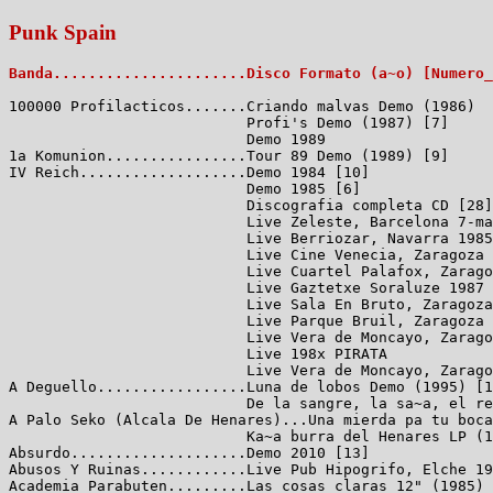
Punk Spain
Banda......................Disco Formato (a~o) [Numero_